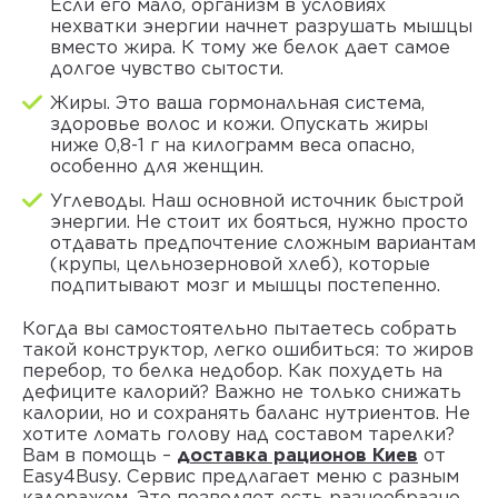
Если его мало, организм в условиях
нехватки энергии начнет разрушать мышцы
вместо жира. К тому же белок дает самое
долгое чувство сытости.
Жиры. Это ваша гормональная система,
здоровье волос и кожи. Опускать жиры
ниже 0,8-1 г на килограмм веса опасно,
особенно для женщин.
Углеводы. Наш основной источник быстрой
энергии. Не стоит их бояться, нужно просто
отдавать предпочтение сложным вариантам
(крупы, цельнозерновой хлеб), которые
подпитывают мозг и мышцы постепенно.
Когда вы самостоятельно пытаетесь собрать
такой конструктор, легко ошибиться: то жиров
перебор, то белка недобор.
Как похудеть на
дефиците калорий?
Важно не только снижать
калории, но и сохранять баланс нутриентов. Не
хотите ломать голову над составом тарелки?
Вам в помощь
–
доставка рационов Киев
от
Easy4Busy. Сервис предлагает меню с разным
калоражем. Это позволяет есть разнообразно,