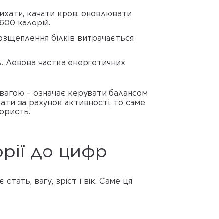
дихати, качати кров, оновлювати
600 калорій.
розщеплення білків витрачається
л. Левова частка енергетичних
 вагою – означає керувати балансом
ти за рахунок активності, то саме
користь.
орії до цифр
ать, вагу, зріст і вік. Саме ця