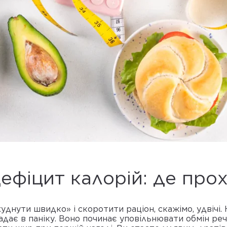
ефіцит калорій: де про
уднути швидко» і скоротити раціон, скажімо, удвічі. 
падає в паніку. Воно починає уповільнювати обмін ре