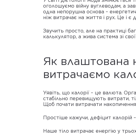
У світі дієтології мода змінюється 
оголошуємо війну вуглеводам, а за
одна непорушна основа – енергетич
ніж витрачає на життя і рух. Це і є 
Звучить просто, але на практиці ба
калькулятор, а жива система зі сво
Як влаштована 
витрачаємо кало
Уявіть, що калорії – це валюта. Орг
стабільно перевищують витрати, тіл
Щоб почати витрачати накопичення,
Простіше кажучи, дефіцит калорій –
Наше тіло витрачає енергію у трьо