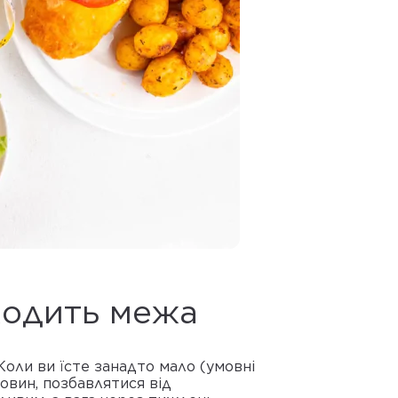
ходить межа
Коли ви їсте занадто мало (умовні
човин, позбавлятися від