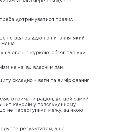
вливим, а вага через тиждень
, треба дотримуватися правил
е і є відповіддю на питання, який
 меню.
 на овочі з куркою: обсяг тарілки
м не «з’їв» власні м’язи.
циту складно – ваги та вимірювання
оляє отримати раціон, де цей самий
іцит калорій у повсякденному
, що не переступили межу, за якою
керуєте результатом, а не