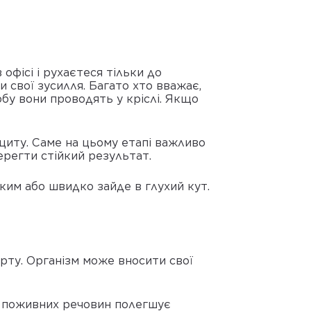
офісі і рухаєтеся тільки до
и свої зусилля. Багато хто вважає,
бу вони проводять у кріслі. Якщо
циту. Саме на цьому етапі важливо
ерегти стійкий результат.
йким або швидко зайде в глухий кут.
арту. Організм може вносити свої
м поживних речовин полегшує