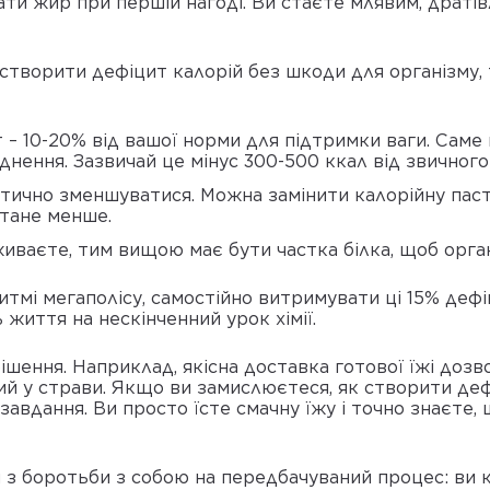
ати жир при першій нагоді. Ви стаєте млявим, драті
к створити дефіцит калорій без шкоди для організму
– 10-20% від вашої норми для підтримки ваги. Саме ц
днення. Зазвичай це мінус 300-500 ккал від звичного
итично зменшуватися. Можна замінити калорійну пасту
стане менше.
иваєте, тим вищою має бути частка білка, щоб організ
тмі мегаполісу, самостійно витримувати ці 15% дефі
життя на нескінченний урок хімії.
ішення. Наприклад, якісна доставка готової їжі дозв
й у страви. Якщо ви замислюєтеся, як створити деф
 завдання. Ви просто їсте смачну їжу і точно знаєте
 з боротьби з собою на передбачуваний процес: ви 