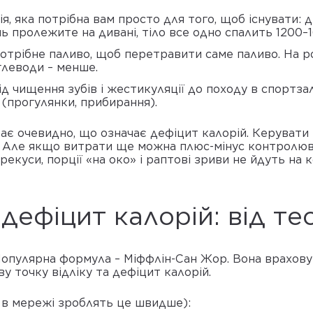
я, яка потрібна вам просто для того, щоб існувати: 
ь пролежите на дивані, тіло все одно спалить 1200–1
потрібне паливо, щоб перетравити саме паливо. На 
глеводи – менше.
ід чищення зубів і жестикуляції до походу в спортза
 (прогулянки, прибирання).
тає очевидно, що означає дефіцит калорій. Керувати
 Але якщо витрати ще можна плюс-мінус контролюва
рекуси, порції «на око» і раптові зриви не йдуть на 
дефіцит калорій: від те
опулярна формула – Міффлін-Сан Жор. Вона враховує ст
 точку відліку та дефіцит калорій.
 в мережі зроблять це швидше):