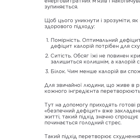
енерговитратних м’язів і накопичув
зупиняється.
Щоб цього уникнути і зрозуміти, я
здорового підходу:
Помірність. Оптимальний дефіцит 
дефіцит калорій потрібен для сху
Ситість. Обсяг їжі не повинен кр
залишиться колишнім, а калорій 
Білок. Чим менше калорій ви спож
Для звичайної людини, що живе в ри
кожного інгредієнта перетворюють 
Тут на допомогу приходять готові р
«безпечний дефіцит» вже закладени
житті, такий підхід значно спрощує
починається голодний стрес.
Такий підхід перетворює схуднення