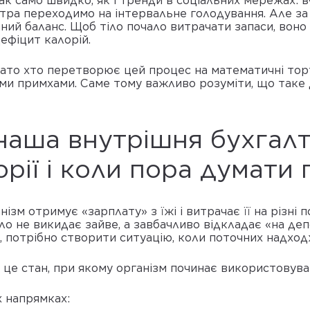
так само швидко, як і тренди в соціальних мережах: 
втра переходимо на інтервальне голодування. Але за
ний баланс. Щоб тіло почало витрачати запаси, воно
дефіцит калорій.
гато хто перетворює цей процес на математичні торт
їми примхами. Саме тому важливо розуміти, що таке д
наша внутрішня бухгалт
рії і коли пора думати 
анізм отримує «зарплату» з їжі і витрачає її на різн
о не викидає зайве, а завбачливо відкладає «на деп
 потрібно створити ситуацію, коли поточних надход
 це стан, при якому організм починає використовуват
х напрямках: