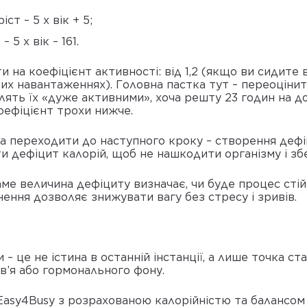
іст – 5 х вік + 5;
– 5 х вік – 161.
а коефіцієнт активності: від 1,2 (якщо ви сидите в 
них навантаженнях). Головна пастка тут – переоцінит
ять їх «дуже активними», хоча решту 23 годин на до
оефіцієнт трохи нижче.
а переходити до наступного кроку – створення дефі
и дефіцит калорій, щоб не нашкодити організму і зб
аме величина дефіциту визначає, чи буде процес сті
ення дозволяє знижувати вагу без стресу і зривів.
– це не істина в останній інстанції, а лише точка ст
в’я або гормонального фону.
Easy4Busy з розрахованою калорійністю та балансо