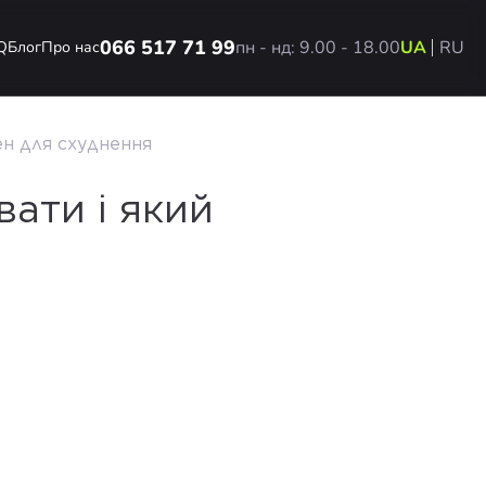
066 517 71 99
пн - нд: 9.00 - 18.00
UA
RU
Q
Блог
Про нас
ен для схуднення
вати і який