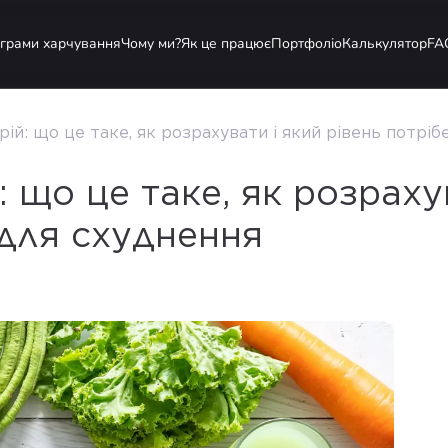
грами харчування
Чому ми?
Як це працює
Портфоліо
Калькулятор
FA
ій: що це таке, як розрахувати і який рівень потріб
 що це таке, як розраху
 для схуднення