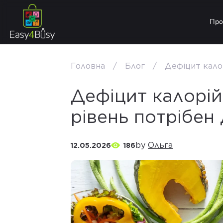
Про
Головна
Блог
Дефіцит калор
Дефіцит калорій:
рівень потрібен
by
Ольга
12.05.2026
186