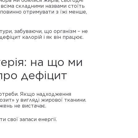
вчора ми боялися жирів, сьогодні
 всіма складними назвами стоїть
 повинно отримувати з їжі менше,
ури, забуваючи, що організм – не
ефіцит калорій і як він працює.
ерія: на що ми
про дефіцит
і потреби. Якщо надходження
озит» у вигляді жирової тканини.
жень не вистачає.
и свої запаси енергії.