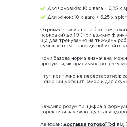
Для чоловіків: 10 х вага + 6,25 х зр
Для жінок: 10 х вага + 6,25 х зріст 
Отримане число потрібно помножити н
парковки) до 1,9 (при важких фізич
що два тренування на тиждень робл
сумніваєтеся – завжди вибирайте к
Коли базова норма визначена, можн
зрозуміти, як правильно розрахуват
І тут критично не перестаратися: с
Помірний дефіцит калорій для схудн
Важливо розуміти: цифра з формули 
корективи залежно від стану здоро
Лайфхак:
доставка готової їжі
від 