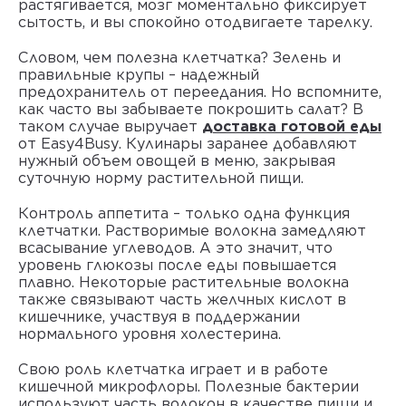
растягивается, мозг моментально фиксирует
сытость, и вы спокойно отодвигаете тарелку.
Словом, чем полезна клетчатка? Зелень и
правильные крупы – надежный
предохранитель от переедания. Но вспомните,
как часто вы забываете покрошить салат? В
таком случае выручает
доставка готовой еды
от Easy4Busy. Кулинары заранее добавляют
нужный объем овощей в меню, закрывая
суточную норму растительной пищи.
Контроль аппетита – только одна функция
клетчатки. Растворимые волокна замедляют
всасывание углеводов. А это значит, что
уровень глюкозы после еды повышается
плавно. Некоторые растительные волокна
также связывают часть желчных кислот в
кишечнике, участвуя в поддержании
нормального уровня холестерина.
Свою роль клетчатка играет и в работе
кишечной микрофлоры. Полезные бактерии
используют часть волокон в качестве пищи и