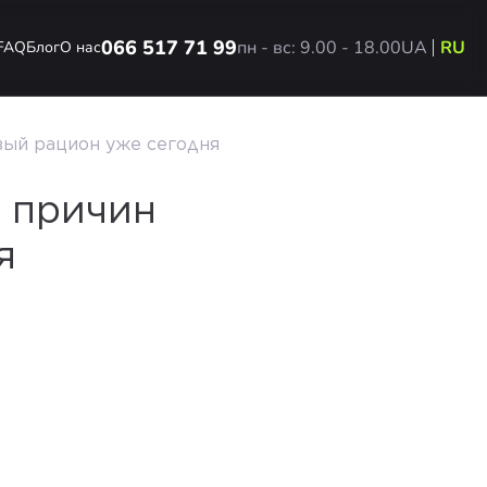
066 517 71 99
пн - вс: 9.00 - 18.00
UA
RU
FAQ
Блог
О нас
вый рацион уже сегодня
0 причин
я