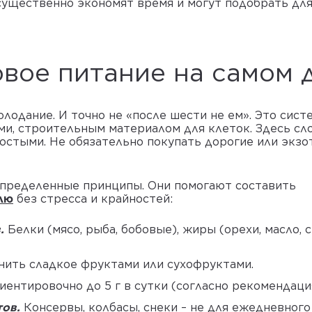
 существенно экономят время и могут подобрать дл
овое питание на самом 
голодание. И точно не «после шести не ем». Это сис
ми, строительным материалом для клеток. Здесь сл
стыми. Не обязательно покупать дорогие или экзот
определенные принципы. Они помогают составить
лю
без стресса и крайностей:
.
Белки (мясо, рыба, бобовые), жиры (орехи, масло, 
ить сладкое фруктами или сухофруктами.
ентировочно до 5 г в сутки (согласно рекомендаци
тов.
Консервы, колбасы, снеки – не для ежедневного