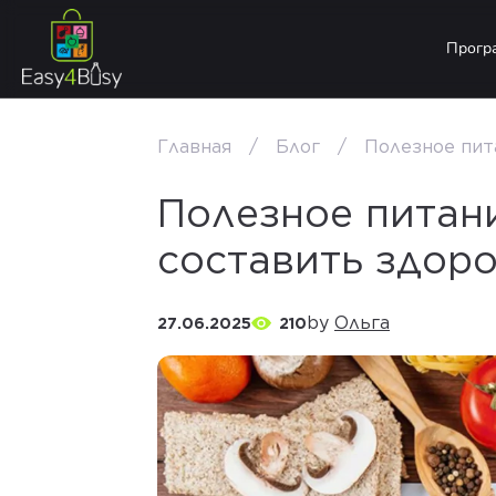
Прогр
Главная
Блог
Полезное пит
Полезное питани
составить здор
by
Ольга
27.06.2025
210