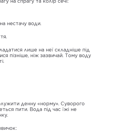
гу на спрагу та колір сечі:
 на нестачу води.
тя.
адатися лише на неї складніше під
ися пізніше, ніж зазвичай. Тому воду
і.
олужити денну «норму». Суворого
ться пити. Вода під час їжі не
нку.
звичок: