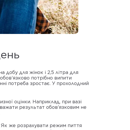
день
а добу для жінок і 2,5 літра для
кі обов’язково потрібно випити
енні потреба зростає. У прохолодний
зної оцінки. Наприклад, при вазі
 вважати результат обов’язковим не
.
ді. Як же розрахувати режим пиття