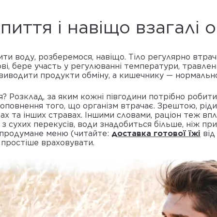
иття і навіщо взагалі 
ти воду, розберемося, навіщо. Тіло регулярно втрача
ві, бере участь у регулюванні температури, травлен
 виводити продукти обміну, а кишечнику — нормальн
 Розклад, за яким кожні півгодини потрібно робити 
оповнення того, що організм втрачає. Зрештою, ріди
ктах та інших стравах. Іншими словами, раціон теж в
 сухих перекусів, води знадобиться більше, ніж при
 продумане меню (читайте:
доставка готової їжі
від
 простіше враховувати.