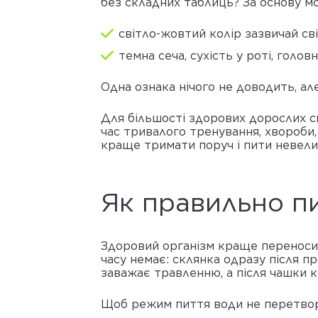
без складних таблиць? За основу мо
світло-жовтий колір зазвичай св
темна сеча, сухість у роті, голо
Одна ознака нічого не доводить, ал
Для більшості здорових дорослих с
час тривалого тренування, хвороби, 
краще тримати поруч і пити невелик
Як правильно п
Здоровий організм краще переносит
часу немає: склянка одразу після пр
заважає травленню, а після чашки к
Щоб режим пиття води не перетвори