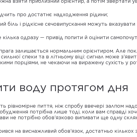
жна взяти приблизний орієнтир, а потім звертати ува
ідчить про достатнє надходження рідини;
вний біль і рідкісне сечовипускання можуть вказувати
е кілька одразу — привід попити й оцінити самопочут
прага залишається нормальним орієнтиром. Але покл
сильної спеки та в літньому віці: сигнал може з’явит
ими порціями, не чекаючи на виражену сухість у рот
ити воду протягом дня
ь рівномірне пиття, ніж спробу ввечері залпом над
обудження потрібна лише тоді, коли вам справді хоче
ави не потрібно обов’язково випивати ще одну скля
вся на виснажливий обов’язок, достатньо кількох 