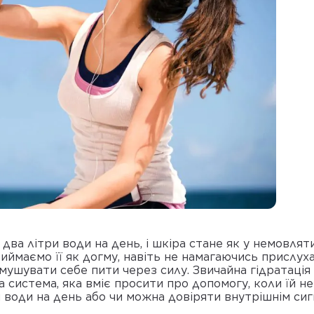
 два літри води на день, і шкіра стане як у немовлят
иймаємо її як догму, навіть не намагаючись прислуха
мушувати себе пити через силу. Звичайна гідратаці
а система, яка вміє просити про допомогу, коли їй н
 води на день або чи можна довіряти внутрішнім сиг