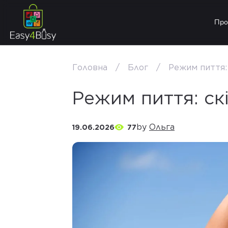
Про
Головна
Блог
Режим пиття: 
Режим пиття: ск
by
Ольга
19.06.2026
77