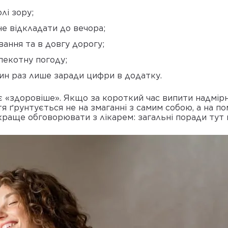
лі зору;
 не відкладати до вечора;
вання та в довгу дорогу;
спекотну погоду;
дин раз лише заради цифри в додатку.
є «здоровіше». Якщо за короткий час випити надмір
я ґрунтується не на змаганні з самим собою, а на по
 краще обговорювати з лікарем: загальні поради тут 