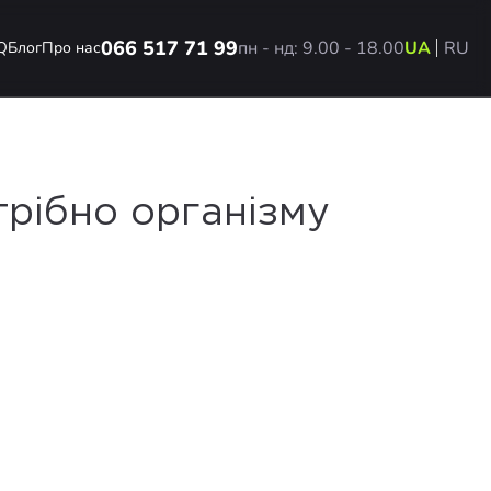
066 517 71 99
пн - нд: 9.00 - 18.00
UA
RU
Q
Блог
Про нас
трібно організму