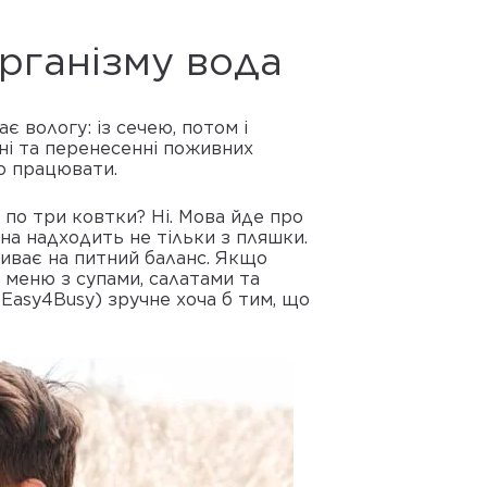
організму вода
є вологу: із сечею, потом і
ні та перенесенні поживних
о працювати.
по три ковтки? Ні. Мова йде про
на надходить не тільки з пляшки.
пливає на питний баланс. Якщо
 меню з супами, салатами та
 Easy4Busy) зручне хоча б тим, що