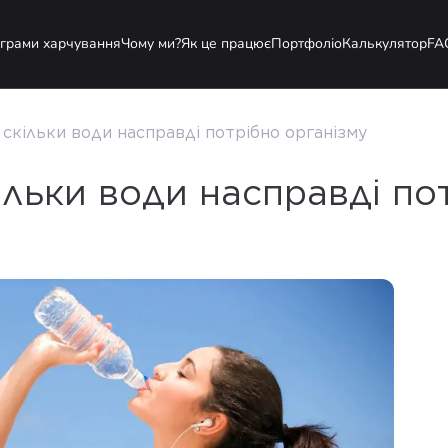
грами харчування
Чому ми?
Як це працює
Портфоліо
Калькулятор
FA
скільки води насправді потрібно організму
ільки води насправді по