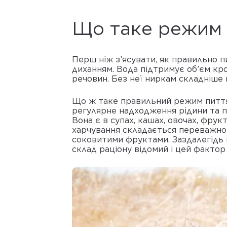
Що таке режим п
Перш ніж з’ясувати, як правильно пи
диханням. Вода підтримує об’єм кро
речовин. Без неї ниркам складніше
Що ж таке правильний режим пиття?
регулярне надходження рідини та п
Вона є в супах, кашах, овочах, фру
харчування складається переважно з
соковитими фруктами. Заздалегідь
склад раціону відомий і цей фактор