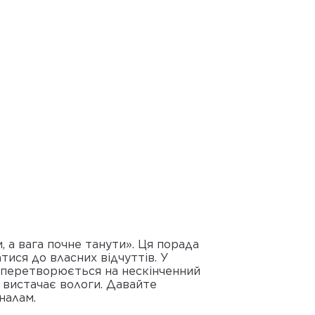
и, а вага почне танути». Ця порада
тися до власних відчуттів. У
я перетворюється на нескінченний
е вистачає вологи. Давайте
налам.