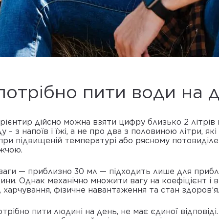
потрібно пити води на 
орієнтир дійсно можна взяти цифру близько 2 літрів н
 – з напоїв і їжі, а не про два з половиною літри, я
, при підвищеній температурі або рясному потовиділ
ижчою.
аги — приблизно 30 мл — підходить лише для прибли
ідини. Однак механічно множити вагу на коефіцієнт і
 харчування, фізичне навантаження та стан здоров’я
потрібно пити людині на день, не має єдиної відпові