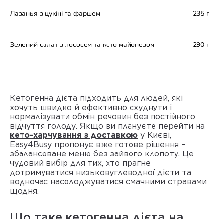
Обід
Лазанья з цукіні та фаршем
235 г
Вечеря
Зелений салат з лососем та кето майонезом
290 г
Кетогенна дієта підходить для людей, які
хочуть швидко й ефективно схуднути і
нормалізувати обмін речовин без постійного
відчуття голоду. Якщо ви плануєте перейти на
кето-харчування з доставкою
у Києві,
Easy4Busy пропонує вже готове рішення –
збалансоване меню без зайвого клопоту. Це
чудовий вибір для тих, хто прагне
дотримуватися
низьковуглеводної дієти
та
водночас насолоджуватися смачними стравами
щодня.
Що таке кетогенна дієта на