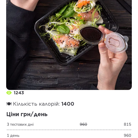
1243
🍽️ Кількість калорій:
1400
Ціни грн/день
3 тестових дні
960
815
1 день
960