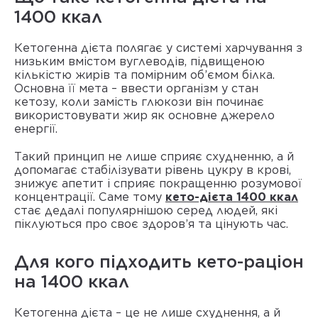
1400 ккал
Кетогенна дієта полягає у системі харчування з
низьким вмістом вуглеводів, підвищеною
кількістю жирів та помірним об’ємом білка.
Основна її мета – ввести організм у стан
кетозу, коли замість глюкози він починає
використовувати жир як основне джерело
енергії.
Такий принцип не лише сприяє схудненню, а й
допомагає стабілізувати рівень цукру в крові,
знижує апетит і сприяє покращенню розумової
концентрації. Саме тому
кето-дієта 1400 ккал
стає дедалі популярнішою серед людей, які
піклуються про своє здоров’я та цінують час.
Для кого підходить кето-раціон
на 1400 ккал
Кетогенна дієта – це не лише схуднення, а й