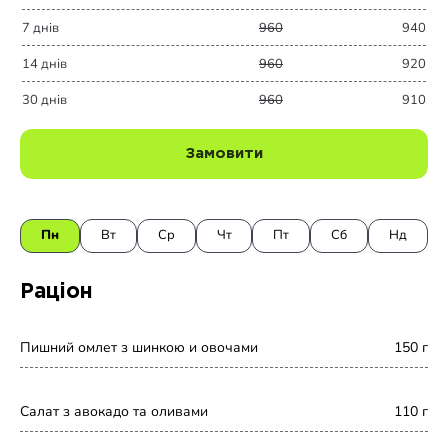
7 днів
960
940
14 днів
960
920
30 днів
960
910
Замовити
Пн
Вт
Ср
Чт
Пт
Сб
Нд
Раціон
Сніданок
Пишний омлет з шинкою и овочами
150 г
2й Сніданок
Салат з авокадо та оливами
110 г