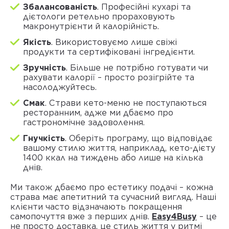
Збалансованість
. Професійні кухарі та
дієтологи ретельно прораховують
макронутрієнти й калорійність.
Якість
. Використовуємо лише свіжі
продукти та сертифіковані інгредієнти.
Зручність
. Більше не потрібно готувати чи
рахувати калорії – просто розігрійте та
насолоджуйтесь.
Смак
. Страви кето-меню не поступаються
ресторанним, адже ми дбаємо про
гастрономічне задоволення.
Гнучкість
. Оберіть програму, що відповідає
вашому стилю життя, наприклад, кето-дієту
1400 ккал на тиждень або лише на кілька
днів.
Ми також дбаємо про естетику подачі – кожна
страва має апетитний та сучасний вигляд. Наші
клієнти часто відзначають покращення
самопочуття вже з перших днів.
Easy4Busy
– це
не просто доставка, це стиль життя у ритмі