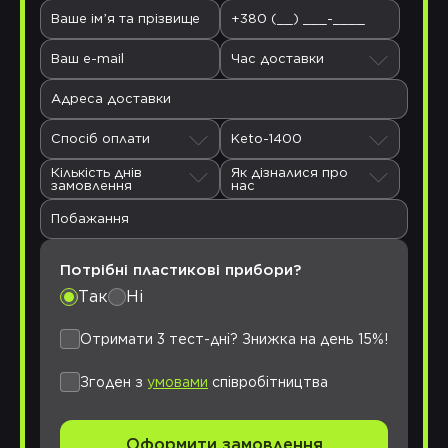
Please
leave
this
field
Час доставки
empty.
Спосіб оплати
Keto-1400
Кількість днів
Як дізналися про
замовлення
нас
Потрібні пластикові прибори?
Так
Ні
Отримати 3 тест-дні? Знижка на день 15%!
Згоден з
умовами
співробітництва
Оформити замовлення