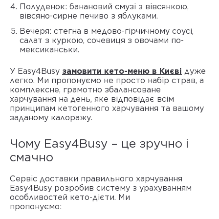
Полуденок: банановий смузі з вівсянкою,
вівсяно-сирне печиво з яблуками.
Вечеря: стегна в медово-гірчичному соусі,
салат з куркою, сочевиця з овочами по-
мексиканськи.
У Easy4Busy
замовити кето-меню в Києві
дуже
легко. Ми пропонуємо не просто набір страв, а
комплексне, грамотно збалансоване
харчування на день, яке відповідає всім
принципам кетогенного харчування та вашому
заданому калоражу.
Чому Easy4Busy – це зручно і
смачно
Сервіс доставки правильного харчування
Easy4Busy розробив систему з урахуванням
особливостей кето-дієти. Ми
пропонуєм