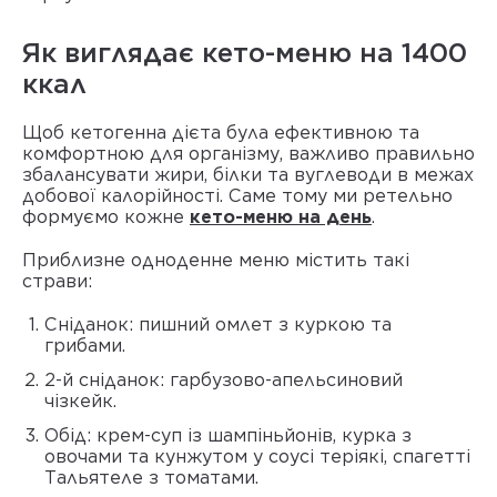
Як виглядає кето-меню на 1400
ккал
Щоб кетогенна дієта була ефективною та
комфортною для організму, важливо правильно
збалансувати жири, білки та вуглеводи в межах
добової калорійності. Саме тому ми ретельно
формуємо кожне
кето-меню на день
.
Приблизне одноденне меню містить такі
страви:
Сніданок: пишний омлет з куркою та
грибами.
2-й сніданок: гарбузово-апельсиновий
чізкейк.
Обід:
крем-суп із шампіньйонів, курка з
овочами та кунжутом у соусі теріякі, спагетті
Тальятеле з томатами.